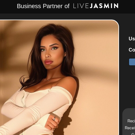
Business Partner of
Us
Co
Reci
Recei
Ga